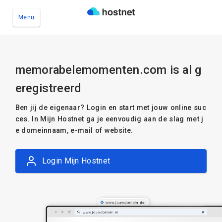
Menu
Ga naar de hoofdinhoud
memorabelemomenten.com is al g
eregistreerd
Ben jij de eigenaar? Login en start met jouw online suc
ces. In Mijn Hostnet ga je eenvoudig aan de slag met j
e domeinnaam, e-mail of website.
Login Mijn Hostnet