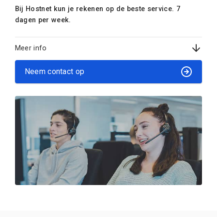
Bij Hostnet kun je rekenen op de beste service. 7
dagen per week.
Meer info
Neem contact op