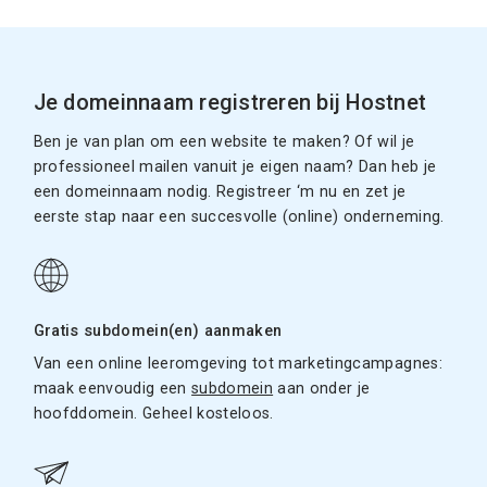
Je domeinnaam registreren bij Hostnet
Ben je van plan om een website te maken? Of wil je
professioneel mailen vanuit je eigen naam? Dan heb je
een domeinnaam nodig. Registreer ‘m nu en zet je
eerste stap naar een succesvolle (online) onderneming.
Gratis subdomein(en) aanmaken
Van een online leeromgeving tot marketingcampagnes:
maak eenvoudig een
subdomein
aan onder je
hoofddomein. Geheel kosteloos.